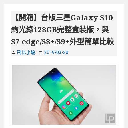
芽
無
【開箱】台版三星Galaxy S10
線
絢光綠128GB完整盒裝版，與
耳
機
S7 edge/S8+/S9+外型簡單比較
–
Samsung
飛比小編
2019-03-20
Galaxy
Buds，
還
有
無
線
充
電
真
是