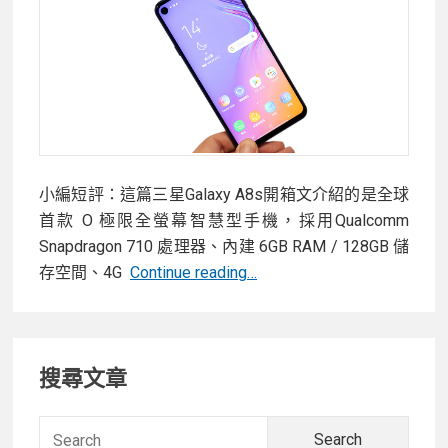
整
盒
裝
版，
與
S7
edge/S8+/S9+外
小編短評：這篇三星Galaxy A8s開箱文介紹的是全球
型
首款 O 極限全螢幕智慧型手機，採用Qualcomm
簡
Snapdragon 710 處理器、內建 6GB RAM / 128GB 儲
單
【開
存空間、4G
Continue reading…
比
箱】
較
三
Primary
星
搜尋文章
Galaxy
Sidebar
A8s
–
Searc