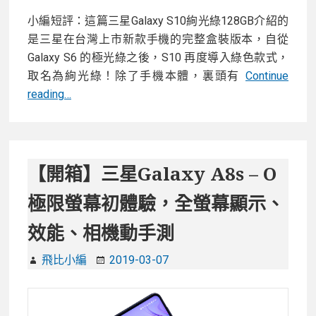
手
小編短評：這篇三星Galaxy S10絢光綠128GB介紹的
機
是三星在台灣上市新款手機的完整盒裝版本，自從
好
Galaxy S6 的極光綠之後，S10 再度導入綠色款式，
夥
取名為絢光綠！除了手機本體，裏頭有
Continue
伴！
【開
reading…
箱】
台
版
三
【開箱】三星Galaxy A8s – O
星
極限螢幕初體驗，全螢幕顯示、
Galaxy
S10
效能、相機動手測
絢
光
飛比小編
2019-03-07
綠
128GB
完