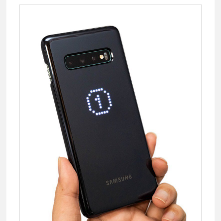
型
手
錶！
三
星
Galaxy
Watch
Active
動
手
玩