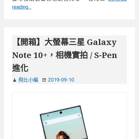
賣
分
reading…
光
享
光！
台
灣
【開箱】大螢幕三星 Galaxy
三
Note 10+，相機實拍 / S-Pen
星
宣
進化
布
Galaxy
飛比小編
2019-09-10
Z
Flip
預
購
數
量
搶