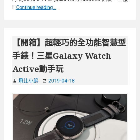
【開
I
Continue reading…
箱】
更
進
化
【開箱】超輕巧的全功能智慧型
的
手錶！三星Galaxy Watch
三
星
Active動手玩
旗
艦
飛比小編
2019-04-18
Galaxy
S10
plus，
更
好
看
更