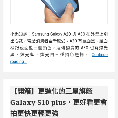
手
機
保
護
殼
小編短評：Samsung Galaxy A20 與 A30 在外型上別
EXECUTIVE
出心裁，帶給消費者全新感受。A20 有鏡面黑、鏡面
橘跟鏡面藍三個顏色，遠傳獨賣的 A30 也有炫光
黑、炫光藍、炫光白三種顏色選擇，
Continue
三
reading…
星
Galaxy
A30
–
【開箱】更進化的三星旗艦
前
Galaxy S10 plus，更好看更會
後
1600
拍更快更輕更強
萬