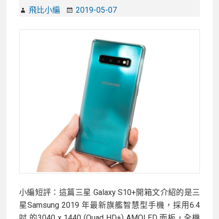
鏡
飛比小編
2019-05-07
頭、
6.4
超
大
屏
佔
比
螢
幕，
三
色
美
型
選
小編短評：這篇三星 Galaxy S10+開箱文介紹的是三
擇
星Samsung 2019 年最新旗艦智慧型手機，採用6.4
吋 的3040 x 1440 (Quad HD+) AMOLED 面板，全機