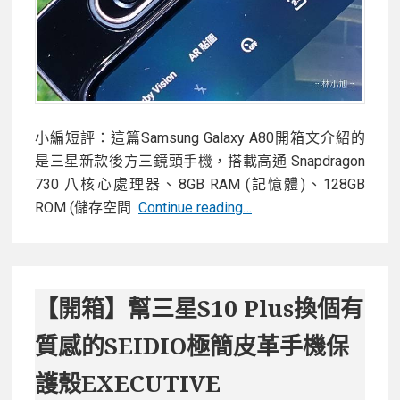
進
化
小編短評：這篇Samsung Galaxy A80開箱文介紹的
是三星新款後方三鏡頭手機，搭載高通 Snapdragon
730 八核心處理器、8GB RAM (記憶體)、128GB
【開
ROM (儲存空間
Continue reading…
箱】
大
螢
幕
【開箱】幫三星S10 Plus換個有
三
質感的SEIDIO極簡皮革手機保
星
Samsung
護殼EXECUTIVE
Galaxy