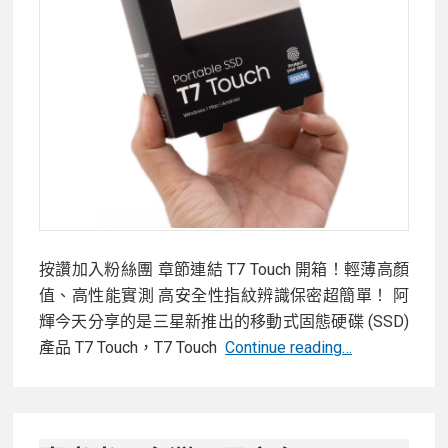
藍
牙
智
慧
防
丟
器
的
「進
化
版」
按讚加入粉絲團 章節連結 T7 Touch 開箱！輕薄高顏
Galaxy
值、高性能實測 高安全性指紋辨識保密超簡單！ 阿
SmartTag+
輝今天分享的是三星新推出的移動式固態硬碟 (SSD)
【開
產品 T7 Touch，T7 Touch
Continue reading…
箱】
輕
薄