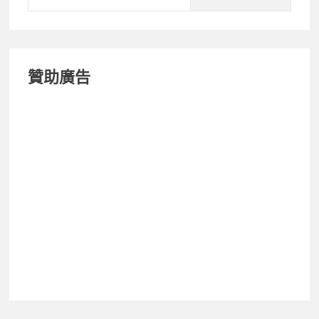
O
for:
極
限
螢
贊助廣告
幕
初
體
驗，
全
螢
幕
顯
示、
效
能、
相
機
動