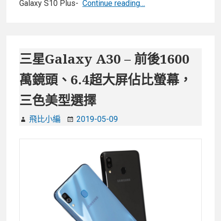
【開
Galaxy S10 Plus-
Continue reading…
拍
箱】
幫
三
星
三星Galaxy A30 – 前後1600
S10
萬鏡頭、6.4超大屏佔比螢幕，
Plus
換
三色美型選擇
個
有
飛比小編
2019-05-09
質
感
的
SEIDIO
極
簡
皮
革