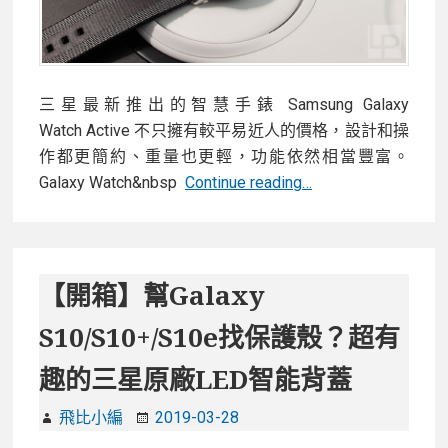
會
拍
更
快
三星最新推出的智慧手錶 Samsung Galaxy
更
Watch Active 不只擁有較平易近人的價格，設計和操
輕
作都更簡約、重量也更輕，功能依然相當豐富。
更
【開
Galaxy Watch&nbsp
Continue reading…
強
箱】
超
輕
巧
【開箱】幫Galaxy
的
S10/S10+/S10e找保護殼？超有
全
功
趣的三星原廠LED智能背蓋
能
智
飛比小編
2019-03-28
慧