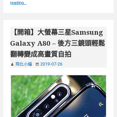
【開
reading…
箱】
大
螢
幕
【開箱】大螢幕三星Samsung
三
Galaxy A80 – 後方三鏡頭輕鬆
星
Galaxy
翻轉變成高畫質自拍
Note
10+，
飛比小編
2019-07-26
相
機
實
拍
/
S-
Pen