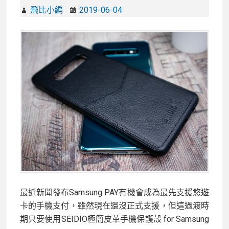
A80
飛比小編
2019-06-04
–
後
方
三
鏡
頭
輕
鬆
翻
轉
變
成
高
最近新聞發布Samsung PAY有機會成為最先支援悠遊
畫
卡的手機支付，雖然現在還沒正式支援，但這過渡時
質
期只要使用SEIDIO極簡皮革手機保護殼 for Samsung
自