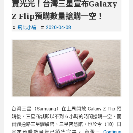
高
賣光光！台灣三星宣布Galaxy
速
Z Flip預購數量搶購一空！
還
有
飛比小編
2020-04-08
指
紋
辨
識！
三
星
移
動
式
T7
Touch
台灣三星（Samsung）在上周開放 Galaxy Z Flip 預
SSD
購後，三星商城即以不到 6 小時的時間搶購一空，而
開
實體通路三星體驗館、三星智慧館，也於今（18）日
箱
宣布預購數量皆已銷售完畢。 台灣三
Continue