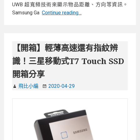
UWB 超寬頻技術來顯示物品距離、方向等資訊。
【開
Samsung Ga
Continue reading…
箱】
透
過
手
【開箱】輕薄高速還有指紋辨
機
識！三星移動式T7 Touch SSD
鏡
頭
開箱分享
就
能
飛比小編
2020-04-29
尋
找
失
物！
三
星