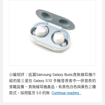
趣
的
三
星
原
廠
LED
智
能
背
蓋
小編短評：這篇Samsung Galaxy Buds真無線耳機介
紹的是三星在 Galaxy S10 手機發表會中一併發表的
穿戴設備 – 真無線耳機產品，有黑色白色與黃色三種
【開
款式，採用藍牙 5.0 的無
Continue reading…
箱】
藍