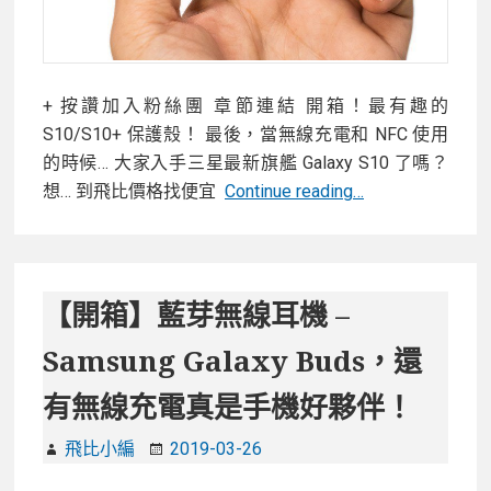
+ 按讚加入粉絲團 章節連結 開箱！最有趣的
S10/S10+ 保護殼！ 最後，當無線充電和 NFC 使用
的時候… 大家入手三星最新旗艦 Galaxy S10 了嗎？
【開
想… 到飛比價格找便宜
Continue reading…
箱】
幫
Galaxy
S10/S10+/S10e
【開箱】藍芽無線耳機 –
找
Samsung Galaxy Buds，還
保
護
有無線充電真是手機好夥伴！
殼？
超
飛比小編
2019-03-26
有