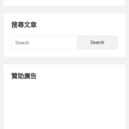
箱】
後
Primary
悔
搜尋文章
沒
Sidebar
有
早
Searc
點
for:
入
手
的
贊助廣告
PETKIT
智
慧
全
自
動
貓
砂