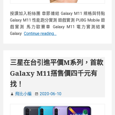
按讚加入粉絲團 章節連結 Galaxy M11 規格與特點
Galaxy M11 性能跑分實測 遊戲實測 PUBG Mobile 遊
戲實測 馬力歐賽車 Galaxy M11 電力實測結果
【開
Galaxy
Continue reading…
箱】
三
星
國
三星在台引進平價M系列，首款
民
Galaxy M11搭售價四千元有
新
機
找！
Galaxy
M11
飛比小編
2020-06-10
性
能
電