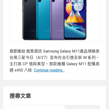
力
測
試
／
遊
戲
實
測
章節連結 販售資訊 Samsung Galaxy M11產品規格表
／
台灣三星今日（4/27）宣布在台引進全新 M 系列，
相
主打高 CP 值與美型，首款機種 Galaxy M11 配備高
機
三
通 s450 八核
Continue reading…
實
星
拍
在
分
Primary
台
享
搜尋文章
引
Sidebar
進
平
Searc