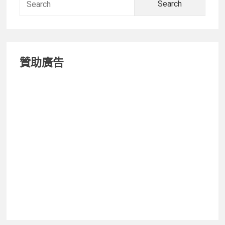
價
for:
M
系
列，
贊助廣告
首
款
Galaxy
M11
搭
售
價
四
千
元
有
找！