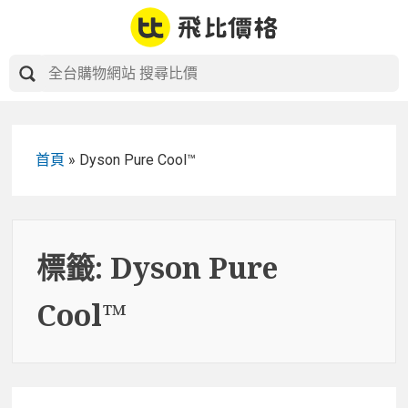
Skip
to
content
首頁
»
Dyson Pure Cool™
標籤:
Dyson Pure
Cool™