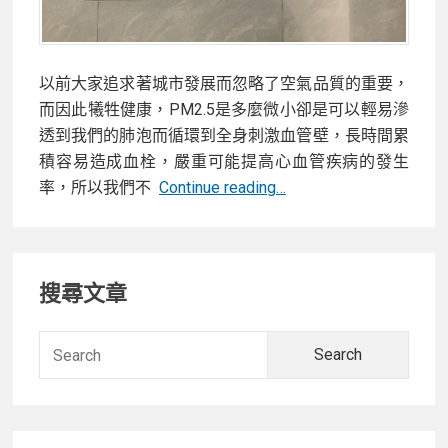
清
淨
機
以前大家追求著城市發展而忽略了空氣品質的重要，
TP06
而因此犧牲健康，PM2.5是多麼微小卻是可以輕易滲
透到我們的肺泡而循環到全身刺激血管壁，長時間累
積容易造成血栓，嚴重可能提高心血管疾病的發生
【開
率，所以我們不
Continue reading…
箱】
居
Primary
家
搜尋文章
空
Sidebar
氣
的
Searc
守
for:
護
者！
Dyson