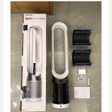
異
味！
戴
森
Dyson
Pure
Cool
Cryptomi
二
合
一
涼
風
智
慧
空
氣