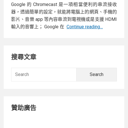
Google 的 Chromecast 是一項相當便利的串流接收
器，透過簡單的設定，就能將電腦上的網頁、手機的
影片、音樂 app 等內容串流到電視機或是支援 HDMI
【開
輸入的音響上； Google 在
Continue reading…
箱】
支
Primary
援
搜尋文章
更
Sidebar
順
暢
Searc
的
for:
FullHD
60P
與
贊助廣告
更
聚
焦