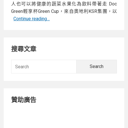
人也可以將健康的蔬菜水果化為飲料帶著走 Doc
Green輕享杯Green Cup，來自奧地利KSR集團，以
【開
Continue reading…
箱】
奧
Primary
地
搜尋文章
利
Sidebar
Doc
Green
Searc
輕
for:
享
杯
健
贊助廣告
康
隨
身
帶