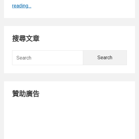
【開
reading…
箱】
超
Primary
强
搜尋文章
降
Sidebar
噪
耳
Searc
機
for:
Sony
WH-
1000XM3
贊助廣告
評
測