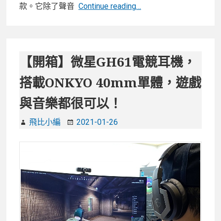
【開
款。它除了聲音
Continue reading…
箱】
絕
佳
音
【開箱】微星GH61電競耳機，
質
搭載ONKYO 40mm單體，遊戲
表
現！
與音樂都很可以！
Belkin
SOUNDFORM
飛比小編
2021-01-26
Immerse
真
無
線
ANC
降
噪