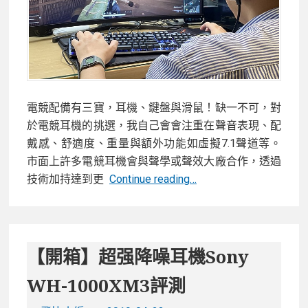
耳
機
電競配備有三寶，耳機、鍵盤與滑鼠！缺一不可，對
於電競耳機的挑選，我自己會會注重在聲音表現、配
戴感、舒適度、重量與額外功能如虛擬7.1聲道等。
市面上許多電競耳機會與聲學或聲效大廠合作，透過
【開
技術加持達到更
Continue reading…
箱】
微
星
GH61
【開箱】超强降噪耳機Sony
電
WH-1000XM3評測
競
耳