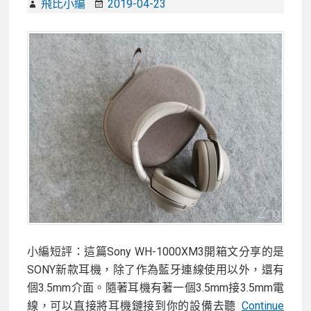
飛比小編
2019-04-23
機，
搭
載
ONKYO
40mm
單
體，
遊
戲
與
音
樂
都
很
小編短評：這篇Sony WH-1000XM3開箱文分享的是
可
SONY新款耳機，除了作為藍牙連線使用以外，還有
以！
個3.5mm介面。隨著耳機有著一個3.5mm接3.5mm電
線，可以直接將耳機鏈接到你的設備去聽
Continue