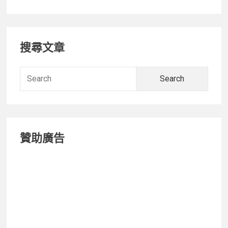
箱】
Memob
Primary
環
搜尋文章
保
Sidebar
水
瓶
Searc
A5
for:
既
有
型
贊助廣告
又
有
風
格，
還
很
環