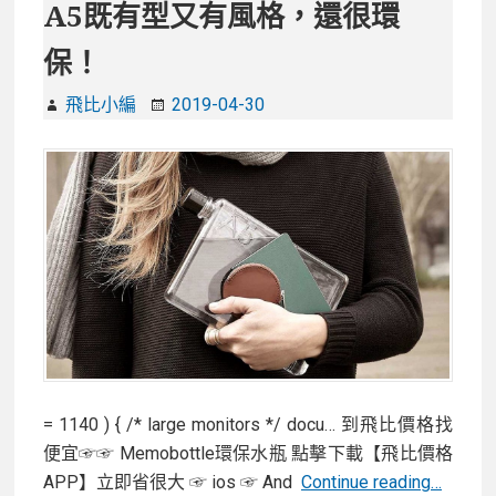
A5既有型又有風格，還很環
保！
飛比小編
2019-04-30
= 1140 ) { /* large monitors */ docu… 到飛比價格找
便宜☞☞ Memobottle環保水瓶 點擊下載【飛比價格
【開
APP】立即省很大 ☞ ios ☞ And
Continue reading…