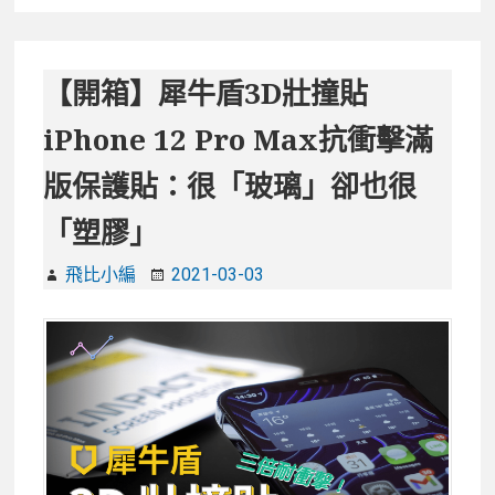
鬼
滅
粉
【開箱】犀牛盾3D壯撞貼
看
iPhone 12 Pro Max抗衝擊滿
過
來！
版保護貼：很「玻璃」卻也很
犀
「塑膠」
牛
盾
飛比小編
2021-03-03
《鬼
滅
之
刃》
聯
名
款