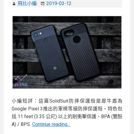
飛比小編
2019-03-12
一
多
功
能
轉
接
器：
齊
集
HDMI、
microSD、
SD
讀
小編短評：這篇SolidSuit防摔保護殼是犀牛盾為
卡、
Google Pixel 3推出的軍規等級防摔保護殼，特色包
USB
括 11 feet (3.35 公尺) 以上的耐衝擊保護、BPA (雙酚
【開
及
A) / BPS
Continue reading…
箱】
USB-