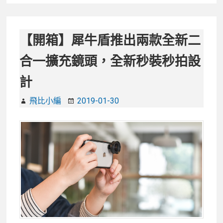
犀
C
牛
插
盾
頭
【開箱】犀牛盾推出兩款全新二
Google
合一擴充鏡頭，全新秒裝秒拍設
Pixel
3
計
軍
規
飛比小編
2019-01-30
防
摔
保
護
殼
SolidSuit