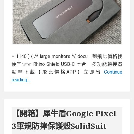
軍
規
保
護
保
護
殼
= 1140 ) { /* large monitors */ docu… 到飛比價格找
開
便宜☞☞ Rhino Shield USB-C 七合一多功能轉接器
箱
點擊下載【飛比價格APP】立即省
Continue
分
【開
reading…
享
箱】
Rhino
Shield
USB-
【開箱】犀牛盾Google Pixel
C
3軍規防摔保護殼SolidSuit
七
合