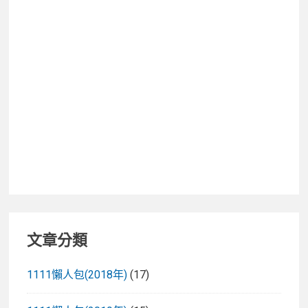
一
擴
充
鏡
頭，
全
新
秒
裝
秒
拍
設
計
文章分類
1111懶人包(2018年)
(17)