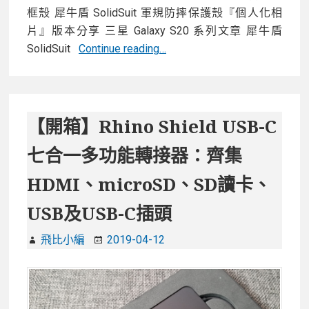
框殼 犀牛盾 SolidSuit 軍規防摔保護殼『個人化相
膠」
片』版本分享 三星 Galaxy S20 系列文章 犀牛盾
【開
SolidSuit
Continue reading…
箱】
幫
Galaxy
S20
【開箱】Rhino Shield USB-C
Ultra/S20+/S20
七合一多功能轉接器：齊集
找
保
HDMI、microSD、SD讀卡、
護
USB及USB-C插頭
殼？
RhinoShield
飛比小編
2019-04-12
犀
牛
盾
SolidSuit/CrashGurad