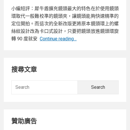
小編短評：犀牛盾擴充鏡頭最大的特色在於使用鏡頭
環取代一般難校準的鏡頭夾，讓鏡頭能夠快速精準的
定位開拍。而這次的全新改版更將原本鏡頭環上的螺
絲紋設計改為卡口式設計，只要把鏡頭放進鏡頭環旋
【開
轉 90 度就安
Continue reading…
箱】
犀
Primary
牛
搜尋文章
盾
Sidebar
推
出
Searc
兩
for:
款
全
新
贊助廣告
二
合