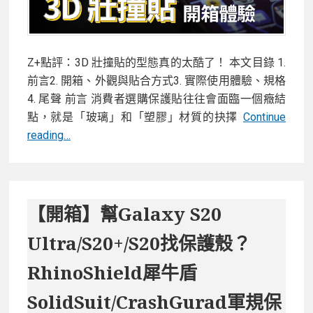
Z+點評：3D 壯撞貼的型態真的太酷了！ 本文目錄 1.
前言2. 開箱、外觀與貼合方式3. 實際使用體驗、規格
4. 尾聲 前言 消費者選購保護貼往往會面臨一個癥結
點，就是「玻璃」和「塑膠」材質的抉擇
Continue
【開
reading…
箱】
犀
牛
盾
【開箱】幫Galaxy S20
3D
Ultra/S20+/S20找保護殼？
壯
撞
RhinoShield犀牛盾
貼
SolidSuit/CrashGurad軍規保
iPhone