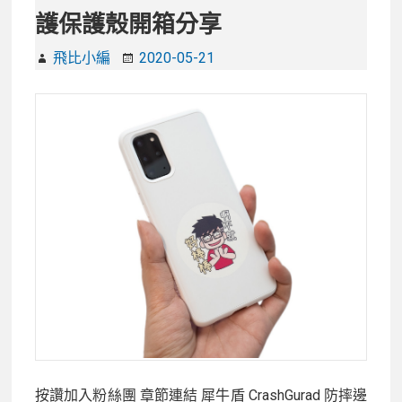
12
護保護殼開箱分享
Pro
Max
飛比小編
2020-05-21
抗
衝
擊
滿
版
保
護
貼：
很
「玻
璃」
卻
也
很
按讚加入粉絲團 章節連結 犀牛盾 CrashGurad 防摔邊
「塑