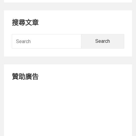
物
Primary
中
搜尋文章
心
Sidebar
雙
11
Searc
優
for:
惠
整
理
贊助廣告
(2018
年)