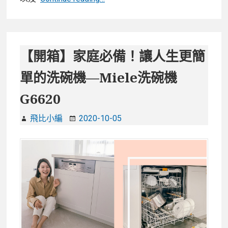
箱】
家
庭
新
【開箱】家庭必備！讓人生更簡
革
單的洗碗機—Miele洗碗機
命！
HERAN
G6620
禾
聯
飛比小編
2020-10-05
6
人
份
智
能
美
型
洗