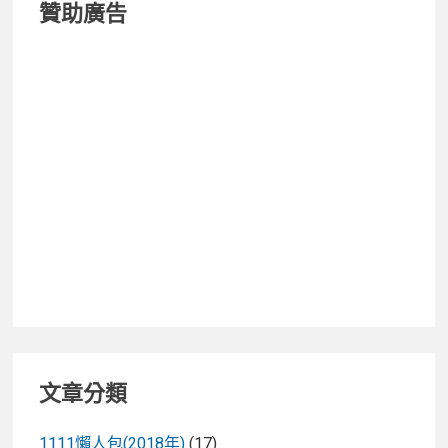
贊助廣告
單
的
洗
碗
機
—
Miele
洗
碗
機
G6620
文章分類
1111懶人包(2018年)
(17)