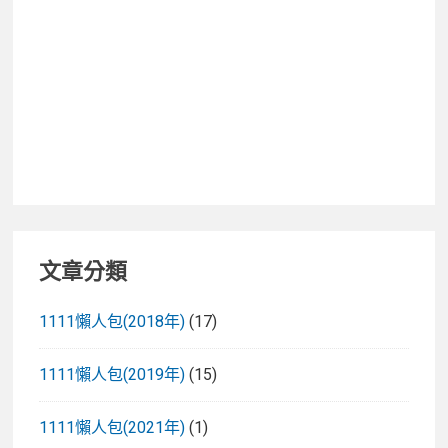
來、
梅
雨
成
因、
預
測
時
間
與
文章分類
雨
季
1111懶人包(2018年)
(17)
必
備
1111懶人包(2019年)
(15)
物
品
1111懶人包(2021年)
(1)
推