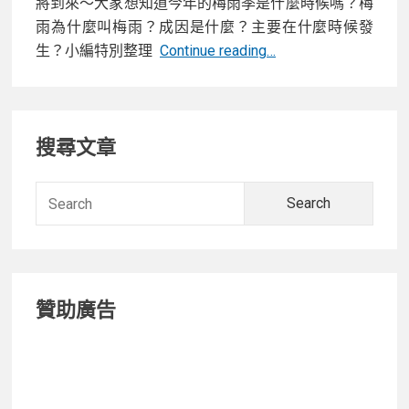
將到來～大家想知道今年的梅雨季是什麼時候嗎？梅
雨為什麼叫梅雨？成因是什麼？主要在什麼時候發
梅
生？小編特別整理
Continue reading…
雨
季
Primary
是
搜尋文章
什
Sidebar
麼?
梅
Searc
雨
for:
季
什
麼
贊助廣告
時
候?
命
名
由