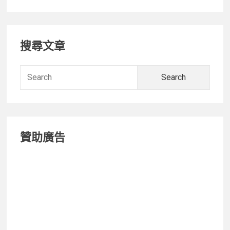
箱】
PEAK
Primary
DESIGN
搜尋文章
旅
Sidebar
行
者
Searc
21
for:
夾
層
隨
贊助廣告
行
包
Ｘ
SmallRig
配
件
收