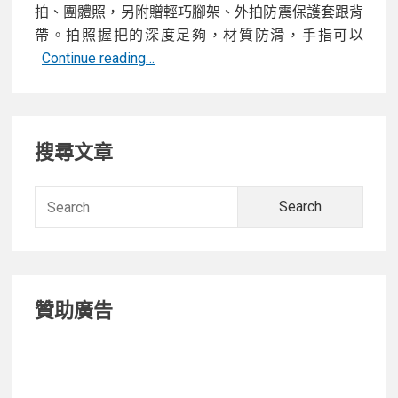
拍、團體照，另附贈輕巧腳架、外拍防震保護套跟背
帶。拍照握把的深度足夠，材質防滑，手指可以
[開
Continue reading…
箱]
相
Primary
機
搜尋文章
手
Sidebar
感
手
Searc
持
for:
拍
照
神
贊助廣告
器
Adonit
PhotoGrip