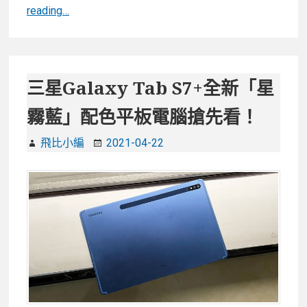
【開
reading…
箱】
有
兒
童
三星Galaxy Tab S7+全新「星
保
霧藍」配色平板電腦搶先看！
護
的
飛比小編
2021-04-22
Alcatel
1T10
Smart
TAB
雙
喇
叭
影
音