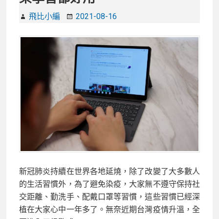
Wi-
Fi
飛比小編
2021-08-16
版
本，
並
與
國
立
故
宮
博
物
院
聯
新冠肺炎持續在世界各地延燒，除了改變了大多數人
名
的生活習慣外，為了避免染疫，大家無不遵守保持社
推
交距離、勤洗手、配戴口罩等習慣，這些習慣已經深
出
植在大家心中一年多了。無奈近期台灣疫情升溫，全
平