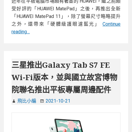
近年在平板電腦市場頗有著墨的 HUAWEI，繼之前頗
受好評的「HUAWEI MatePad」之後，再推出全新
「HUAWEI MatePad 11」，除了螢幕尺寸略略提升
之外，還帶來「硬體級護眼濾藍光」
Continue
【開
reading…
箱】
HUAWEI
MatePad
11
三星推出Galaxy Tab S7 FE
平
Wi-Fi版本，並與國立故宮博物
板
電
院聯名推出平板專屬周邊配件
腦！
狂
飛比小編
2021-10-21
妄
Harman
Kardon
四