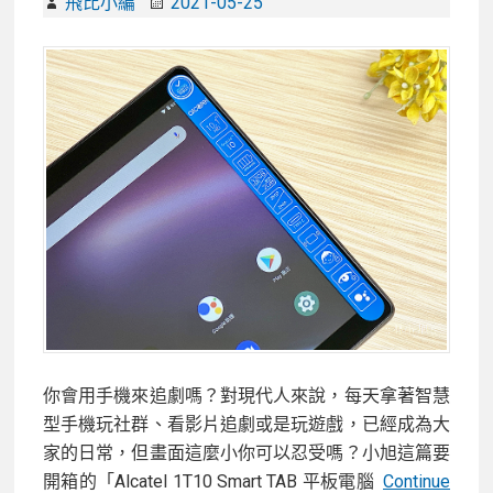
能
飛比小編
2021-05-25
平
板
HUAWEI
MatePad！
性
能
電
力
測
試/
相
機
實
你會用手機來追劇嗎？對現代人來說，每天拿著智慧
拍
型手機玩社群、看影片追劇或是玩遊戲，已經成為大
分
家的日常，但畫面這麼小你可以忍受嗎？小旭這篇要
享
開箱的「Alcatel 1T10 Smart TAB 平板電腦
Continue