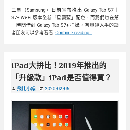
平
板
三星（Samsung）日前宣布推出 Galaxy Tab S7｜
電
S7+ Wi-Fi 版本全新「星霧藍」配色，而我們也在第
腦
一時間借到 Galaxy Tab S7+ 拍攝，有興趣入手的讀
三
者朋友可以參考看看
Continue reading…
星
Galaxy
Tab
S7+全
iPad大拚比！2019年推出的
新
「升級款」iPad是否值得買？
「星
霧
飛比小編
2020-02-06
藍」
配
色
平
板