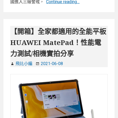
【開
國進入三級警戒，
Continue reading…
板
箱】
專
Lenovo
屬
Tab
周
P11
【開箱】全家都適用的全能平板
邊
Pro
HUAWEI MatePad！性能電
配
平
件
板
力測試/相機實拍分享
電
腦
飛比小編
2021-06-08
｜
鍵
盤
提
升
生
產
力，