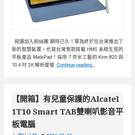
娛
樂
學
習
都
按讚加入粉絲團 期待已久！華為終於在台灣推出了
好
新的智慧裝置，也是台灣售款搭載 HMS 系統生態的
用
平板產品 MatePad！採用 7 奈米工藝的 Kirin 820 與
【開
10.4 吋 2K 解析度螢
Continue reading…
箱】
全
家
都
【開箱】有兒童保護的Alcatel
適
1T10 Smart TAB雙喇叭影音平
用
的
板電腦
全