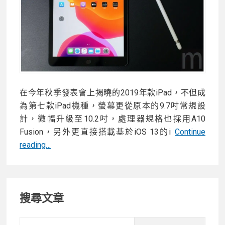
電
腦
搶
先
看！
在今年秋季發表會上揭曉的2019年款iPad，不但成
為第七款iPad機種，螢幕更從原本的9.7吋常規設
計，微幅升級至10.2吋，處理器規格也採用A10
Fusion，另外更直接搭載基於iOS 13的i
Continue
iPad
reading…
大
拚
Primary
比！
搜尋文章
2019
Sidebar
年
推
Searc