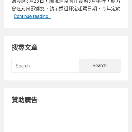
為農曆3月23日，繞境通常會在農曆3月舉行，廟方
會在元宵節擲筊，請示媽祖擇定起駕日期，今年定於
2023
Continue reading…
年
4/21
Primary
大
搜尋文章
甲
Sidebar
媽
祖
Searc
9
for:
天
8
夜
贊助廣告
繞
境
全
攻
略！