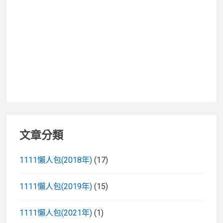
進
香
時
程/
路
線
圖、
注
意
事
文章分類
項
與
1111懶人包(2018年)
(17)
必
備
1111懶人包(2019年)
(15)
物
品
1111懶人包(2021年)
(1)
推