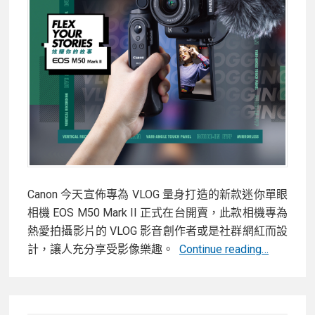
機
—
2,000
萬
像
素、
5
軸
機
身
Canon 今天宣佈專為 VLOG 量身打造的新款迷你單眼
防
相機 EOS M50 Mark II 正式在台開賣，此款相機專為
震
熱愛拍攝影片的 VLOG 影音創作者或是社群網紅而設
影
計，讓人充分享受影像樂趣。
Continue reading…
音
創
作