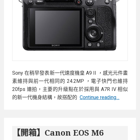
怎
麼
看？
Sony 在稍早發表新一代速度機皇 A9 II ，感光元件畫
素維持與前一代相同的 24.2MP ，電子快門也維持
20fps 連拍，主要的升級點在於採用與 A7R IV 相似
Sony
的新一代機身結構，故搭配的
Continue reading…
A9
II
維
持
【開箱】Canon EOS M6
24MP