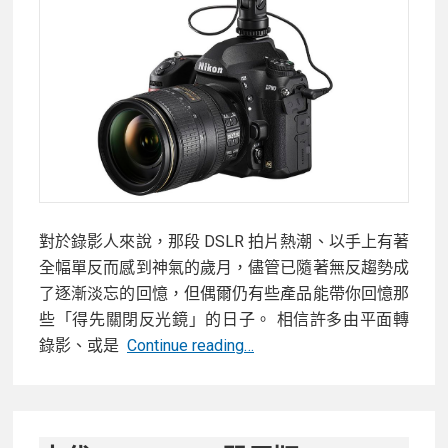
防
震、
自
拍
美
顏，
捕
捉
人
對於錄影人來說，那段 DSLR 拍片熱潮、以手上有著
生
全幅單反而感到神氣的歲月，儘管已隨著無反趨勢成
每
了逐漸淡忘的回憶，但偶爾仍有些產品能帶你回憶那
個
些「得先關閉反光鏡」的日子。 相信許多由平面轉
第
末
錄影、或是
Continue reading…
一
代
次！
DLSR
?