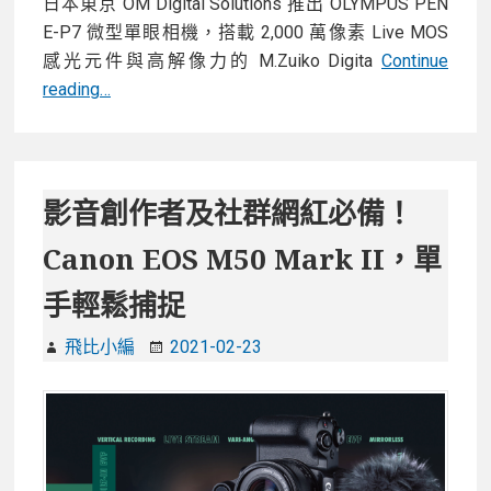
日本東京 OM Digital Solutions 推出 OLYMPUS PEN
E-P7 微型單眼相機，搭載 2,000 萬像素 Live MOS
感光元件與高解像力的 M.Zuiko Digita
Continue
全
reading…
新
OLYMPUS
PEN
E-
影音創作者及社群網紅必備！
P7
Canon EOS M50 Mark II，單
日
系
手輕鬆捕捉
復
古
飛比小編
2021-02-23
微
型
單
眼
相