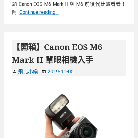
題 Canon EOS M6 Mark II 與 M6 前後代比較看看！
【開
阿
Continue reading…
箱】
Canon
EOS
M6
【開箱】Canon EOS M6
Mark
Mark II 單眼相機入手
II
單
飛比小編
2019-11-05
眼
相
機
入
手