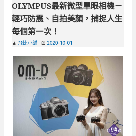
者
OLYMPUS最新微型單眼相機－
及
輕巧防震、自拍美顏，捕捉人生
社
群
每個第一次！
網
紅
飛比小編
2020-10-01
必
備！
Canon
EOS
M50
Mark
II，
單
手
輕
鬆