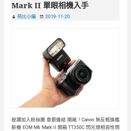
Mark II 單眼相機入手
元
件、
飛比小編
2019-11-20
20fps
連
拍，
採
用
A7R
IV
機
身
設
計！
按讚加入粉絲團 章節連結 開箱！Canon 無反輕旗艦
新機 EOM M6 Mark II 開箱 TT350C 閃光燈相容性問