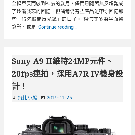
全幅單反而感到神氣的歲月，儘管已隨著無反趨勢成
了逐漸淡忘的回憶，但偶爾仍有些產品能帶你回憶那
些「得先關閉反光鏡」的日子。 相信許多由平面轉
末
錄影、或是
Continue reading…
代
DLSR
?
Z6
Sony A9 II維持24MP元件、
單
20fps連拍，採用A7R IV機身設
反
版
計！
?
Nikon
飛比小編
2019-11-25
D780
錄
影
人