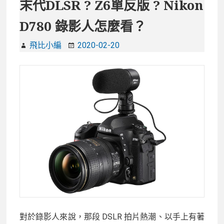
Z6
末代DLSR ? Z6單反版 ? Nikon
單
D780 錄影人怎麼看？
反
版
飛比小編
2020-02-20
?
Nikon
D780
錄
影
人
怎
麼
看？
對於錄影人來說，那段 DSLR 拍片熱潮、以手上有著