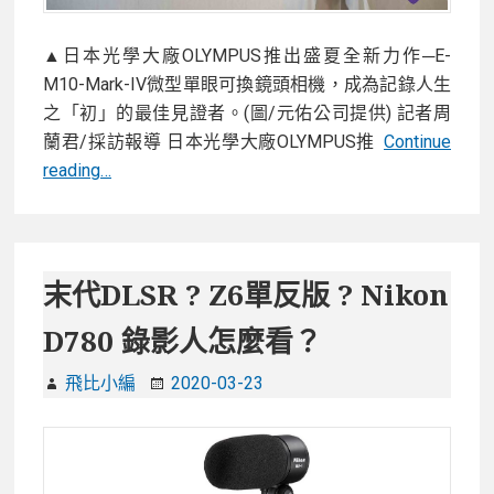
捕
捉
▲日本光學大廠OLYMPUS推出盛夏全新力作─E-
M10-Mark-IV微型單眼可換鏡頭相機，成為記錄人生
之「初」的最佳見證者。(圖/元佑公司提供) 記者周
蘭君/採訪報導 日本光學大廠OLYMPUS推
Continue
OLYMPUS
reading…
最
新
微
型
末代DLSR ? Z6單反版 ? Nikon
單
D780 錄影人怎麼看？
眼
相
飛比小編
2020-03-23
機
－
輕
巧