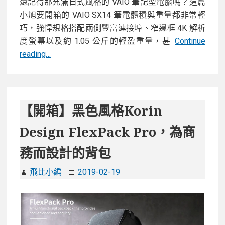
還記得那充滿日式風格的 VAIO 筆記型電腦嗎？這篇
小旭要開箱的 VAIO SX14 筆電體積與重量都非常輕
巧，強悍規格搭配兩側豐富連接埠、窄邊框 4K 解析
度螢幕以及約 1.05 公斤的輕盈重量，甚
Continue
【開
reading…
箱】
日
系
旗
【開箱】黑色風格Korin
艦
Design FlexPack Pro，為商
VAIO
SX14
務而設計的背包
筆
記
飛比小編
2019-02-19
型
電
腦，
不