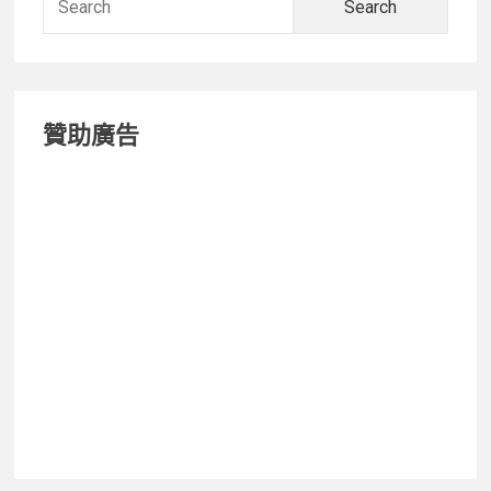
Design
for:
FlexPack
Pro，
為
贊助廣告
商
務
而
設
計
的
背
包