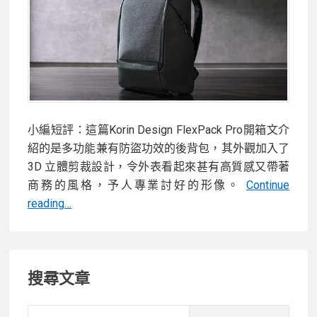
僅
擴
充
埠
超
多，
還
小編短評：這篇Korin Design FlexPack Pro開箱文介
能
紹的是多功能兼有防盜功效的後背包，其外觀加入了
裝
3D 立體剪裁設計，令外表看起來甚有高質感又帶著
SIM
商務的風格，予人專業討好的形像。
Continue
卡
【開
reading…
來
箱】
上
黑
網！
Primary
色
搜尋文章
風
Sidebar
格
Korin
Searc