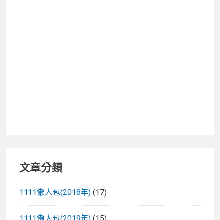
多
動」
是
防
護
關
鍵，
慎
選
國
家
認
證
文章分類
優
質
1111懶人包(2018年)
(17)
保
健
1111懶人包(2019年)
(15)