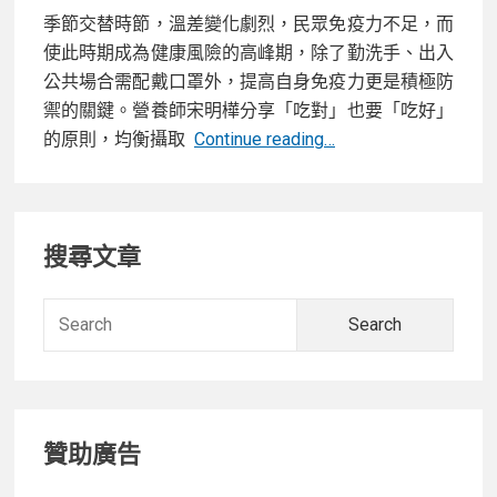
季節交替時節，溫差變化劇烈，民眾免疫力不足，而
使此時期成為健康風險的高峰期，除了勤洗手、出入
公共場合需配戴口罩外，提高自身免疫力更是積極防
禦的關鍵。營養師宋明樺分享「吃對」也要「吃好」
氣
的原則，均衡攝取
Continue reading…
溫
多
Primary
變，
搜尋文章
健
Sidebar
康
威
Searc
脅
for:
多！
「吃
好、
贊助廣告
吃
對、