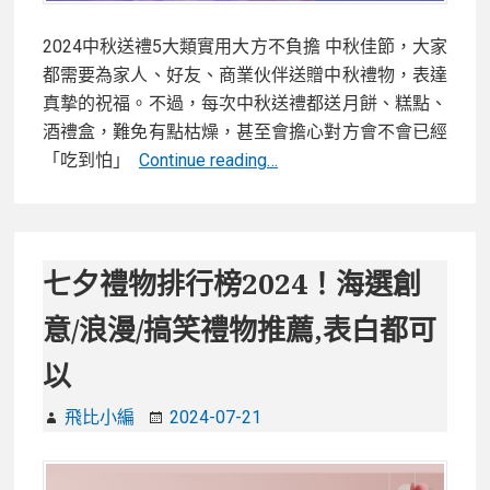
神
券、
2024中秋送禮5大類實用大方不負擔 中秋佳節，大家
好
都需要為家人、好友、商業伙伴送贈中秋禮物，表達
康
真摯的祝福。不過，每次中秋送禮都送月餅、糕點、
活
酒禮盒，難免有點枯燥，甚至會擔心對方會不會已經
動
2024
「吃到怕」
Continue reading…
大
中
集
秋
合
送
禮
七夕禮物排行榜2024！海選創
5
意/浪漫/搞笑禮物推薦,表白都可
大
類
以
實
用
飛比小編
2024-07-21
大
方