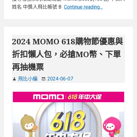
都
【2024
姓名 中獎人飛比帳號 B
Continue reading…
可
飛
以
比
618
年
2024 MOMO 618購物節優惠與
中
折扣懶人包，必搶MO幣、下單
慶】-
抽
再抽機票
獎
活
飛比小編
2024-06-07
動
得
獎
名
單
(2024)