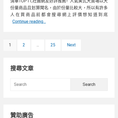
清單TOP11,社團網友好評推薦! 人氣美式大賣場以大
指
份量商品且划算聞名，由於份量比較大，所以有許多
南
人在買商品前都會搜尋網上評價想知道到底
大
2023
Continue reading…
全,PTT、
好
Dcard
市
推
文
多
薦
Page
Page
Page
1
2
...
25
Next
(costco)
6
章
必
款
Primary
買,
保
分
搜尋文章
熱
暖
Sidebar
頁
賣
棉
Searc
商
被
for:
品、
一
熱
次
門
看!
高
贊助廣告
回