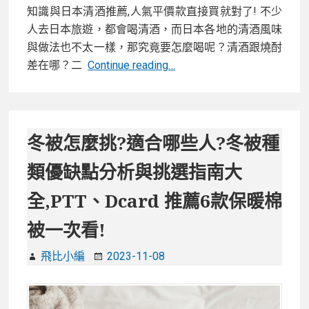
包!
知識與日本清酒推薦,人氣平價款直接買就對了! 不少
情
人去日本旅遊，都會喝清酒，而日本各地的清酒風味
侶
與做法也不太一樣，那究竟要怎麼喝呢？清酒跟燒酎
約
日
差在哪？二
Continue reading…
會、
本
朋
清
友
酒
出
怎
冬被怎麼挑?適合哪些人?冬被種
遊
麼
必
類優缺點分析與挑選指南大
喝?
看!
清
全,PTT、Dcard 推薦6款保暖棉
酒
被一次看!
跟
燒
飛比小編
2023-11-08
酎
差
在