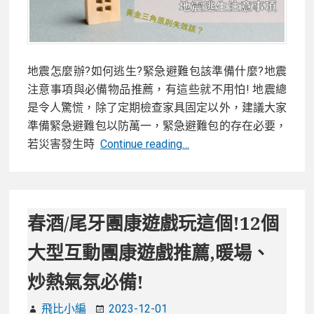
評
比!
地震怎麼辦?如何逃生?緊急避難包該準備什麼?地震
注意事項與必備物品推薦，有這些就不用怕! 地震總
是令人驚慌，除了定期檢查家具固定以外，建議大家
準備緊急避難包以防萬一，緊急避難包的存在必要，
地
若災害發生時
Continue reading…
震
怎
麼
辦?
春酒/尾牙團康遊戲玩這個!12個
如
大型互動團康遊戲推薦,暖場、
何
逃
炒熱氣氛必備!
生?
緊
飛比小編
2023-12-01