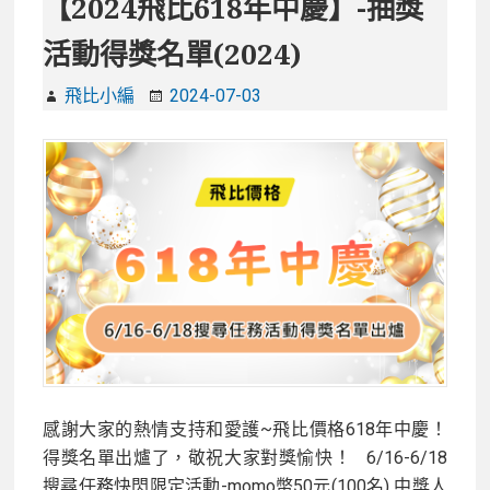
【2024飛比618年中慶】-抽獎
行
活動得獎名單(2024)
榜
2024！
飛比小編
2024-07-03
海
選
創
意/
浪
漫/
搞
笑
禮
物
推
薦,
感謝大家的熱情支持和愛護~飛比價格618年中慶！
表
得獎名單出爐了，敬祝大家對獎愉快！ 6/16-6/18
白
搜尋任務快閃限定活動-momo幣50元(100名) 中獎人