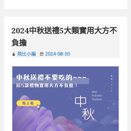
MOMO
算?
1111/
優
雙
惠
11
2024中秋送禮5大類實用大方不
與
購
折
負擔
物
扣
節
懶
飛比小編
2024-08-30
優
人
惠
包
與
折
扣
懶
人
包，
必
搶