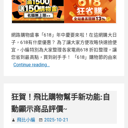
網路購物盛事「618」年中慶要來啦！在這網購大日
子，618有什麼優惠？ 為了讓大家方便攻略快速撿便
宜，小編特別為大家整理各家電商618 折扣整理，讓
您省到最高點，買到剁手手！ 「618」購物節的由來
2026
Continue reading…
618
優
惠
折
狂賀！飛比購物幫手新功能:自
扣
動顯示商品評價~
與
信
飛比小編
2025-10-21
用