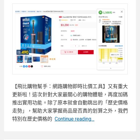
卡
回
饋
一
次
看：
蝦
皮/
樂
天/YAHOO/
酷
【飛比購物幫手：網路購物即時比價工具】又有重大
澎/PChome
更新啦！這次針對大家最關心的購物體驗，再度加碼
等
推出實用功能。除了原本就會自動跳出的「歷史價格
各
走勢」，幫助大家掌握商品是否真的划算之外，我們
大
狂
特別在歷史價格的
Continue reading…
電
賀！
商
飛