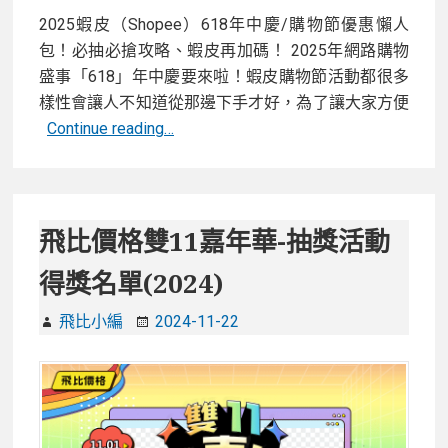
2025蝦皮（Shopee）618年中慶/購物節優惠懶人
包！必抽必搶攻略、蝦皮再加碼！ 2025年網路購物
盛事「618」年中慶要來啦！蝦皮購物節活動都很多
樣性會讓人不知道從那邊下手才好，為了讓大家方便
2025
Continue reading…
蝦
皮
（Shopee）
618
飛比價格雙11嘉年華-抽獎活動
年
得獎名單(2024)
中
慶/
飛比小編
2024-11-22
購
物
節
優
惠