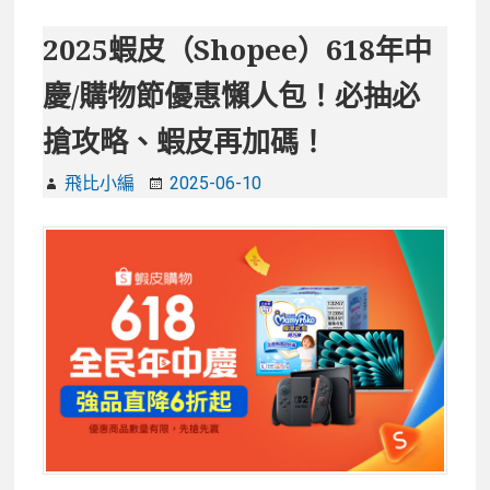
優
比
惠
購
2025蝦皮（Shopee）618年中
懶
物
慶/購物節優惠懶人包！必抽必
人
幫
包
手
搶攻略、蝦皮再加碼！
新
功
飛比小編
2025-06-10
能:
自
動
顯
示
商
品
評
價
~