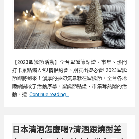
獎
名
單
(2023)
【2023聖誕節活動】全台聖誕節點燈、市集、熱門
打卡景點懶人包!情侶約會、朋友出遊必看! 2023聖誕
節即將到來！濃厚的夢幻氣息就在聖誕節，全台各地
陸續開啟了活動序幕，聖誕節點燈、市集等熱鬧的活
【2023
動，還
Continue reading…
聖
誕
節
活
日本清酒怎麼喝?清酒跟燒酎差
動】