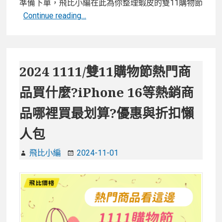
準備下單，飛比小編在此為你整理蝦皮的雙11購物節
2024
Continue reading…
蝦
皮
1111/
雙
2024 1111/雙11購物節熱門商
11
品買什麼?iPhone 16等熱銷商
購
物
品哪裡買最划算?優惠與折扣懶
節
人包
優
惠
飛比小編
2024-11-01
與
折
扣
懶
人
包，