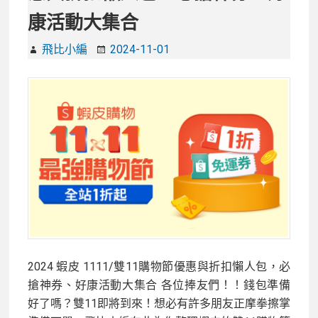
年
康活動大集合
華-
抽
飛比小編
2024-11-01
獎
活
動
得
獎
名
單
(2024)
2024 蝦皮 1111/雙11購物節優惠與折扣懶人包，必
搶神券、好康活動大集合 各位捧友們！！錢包準備
好了嗎？雙11即將到來！想必有許多朋友正摩拳擦掌