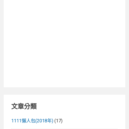
購
推
薦
清
單
TOP11,
社
團
網
友
好
評
推
薦!
文章分類
1111懶人包(2018年)
(17)