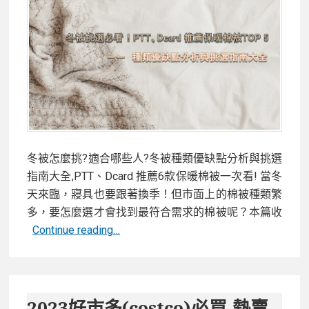
哪?
6
大
日
本
酒
基
本
知
冬被怎麼挑?適合哪些人?冬被種類優缺點分析與挑選
識
指南大全,PTT、Dcard 推薦6款保暖棉被一次看! 當冬
與
天來臨，寢具也要跟著換季！但市面上的棉被種類繁
日
多，要怎麼選才會找到最符合需求的棉被呢？本篇收
本
冬
Continue reading…
清
被
酒
怎
推
麼
薦,
挑?
2023好市多(costco)必買,熱賣