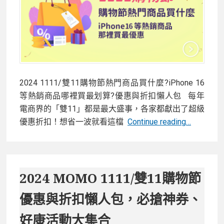
必
搶
神
券、
好
康
2024 1111/雙11購物節熱門商品買什麼?iPhone 16
活
等熱銷商品哪裡買最划算?優惠與折扣懶人包 每年
動
電商界的「雙11」都是最大盛事，各家都獻出了超級
大
2024
優惠折扣！想省一波就看這檔
Continue reading…
集
1111/
合
雙
11
購
2024 MOMO 1111/雙11購物節
物
優惠與折扣懶人包，必搶神券、
節
熱
好康活動大集合