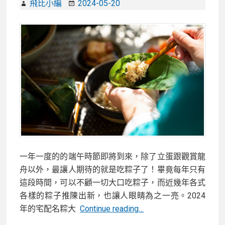
折
飛比小編
2024-05-20
扣
懶
人
包，
必
搶
MO
幣、
下
單
再
一年一度的的端午時節即將到來，除了立蛋跟觀賞龍
抽
舟以外，最讓人期待的就是吃粽子了！畢竟每年只有
機
這段時間，可以不顧一切大口吃粽子，而近幾年各式
票
各樣的粽子推陳出新，也讓人眼睛為之一亮。2024
2024
年的宅配名粽大
Continue reading…
粽