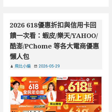
酷
澎
新
客
2026 618優惠折扣與信用卡回
任
饋一次看：蝦皮/樂天/YAHOO/
務
活
酷澎/PChome 等各大電商優惠
動
懶人包
首
購
飛比小編
2026-05-29
再
享
350
點
數
獎
勵！