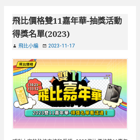
尾
備
牙
物
團
飛比價格雙11嘉年華-抽獎活動
品
康
推
得獎名單(2023)
遊
薦，
戲
有
飛比小編
2023-11-17
玩
這
這
些
個!12
就
個
不
大
用
型
怕!
互
動
團
康
遊
戲