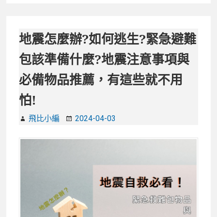
子
宅
配
地震怎麼辦?如何逃生?緊急避難
推
包該準備什麼?地震注意事項與
薦
TOP10,
必備物品推薦，有這些就不用
肉
怕!
粽、
冰
飛比小編
2024-04-03
粽、
湖
州
粽、
甜
粽
盲
測