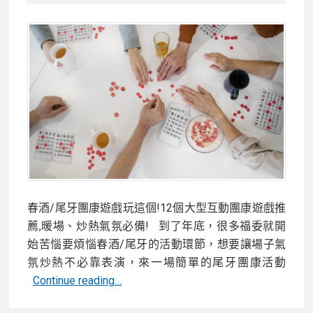
急
避
難
包
該
準
備
什
麼?
地
震
春酒/尾牙團康遊戲玩這個!12個大型互動團康遊戲推
注
薦,暖場、炒熱氣氛必備! 到了年底，很多福委就開
意
始苦惱要煩惱春酒/尾牙的活動環節，想要讓場子氣
事
氛炒熱不必靠表演，來一場簡單的尾牙團康活動
項
春
Continue reading…
與
酒/
必