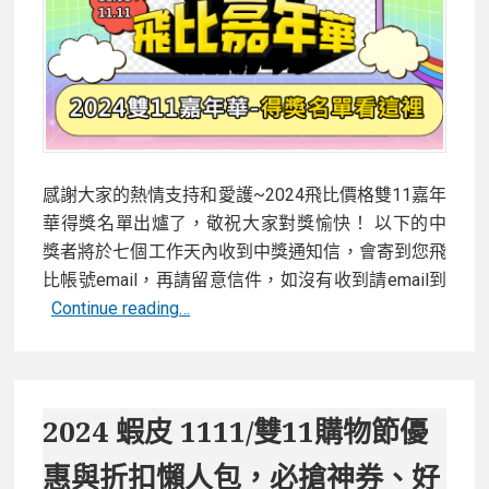
懶
人
包！
必
抽
必
搶
感謝大家的熱情支持和愛護~2024飛比價格雙11嘉年
攻
華得獎名單出爐了，敬祝大家對獎愉快！ 以下的中
略、
獎者將於七個工作天內收到中獎通知信，會寄到您飛
蝦
比帳號email，再請留意信件，如沒有收到請email到
皮
飛
Continue reading…
再
比
加
價
碼！
格
雙
2024 蝦皮 1111/雙11購物節優
11
惠與折扣懶人包，必搶神券、好
嘉