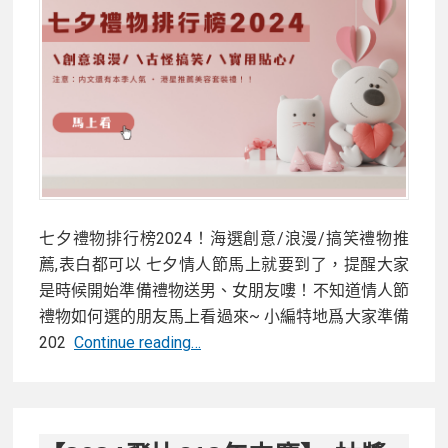
不
負
擔
七夕禮物排行榜2024！海選創意/浪漫/搞笑禮物推
薦,表白都可以 七夕情人節馬上就要到了，提醒大家
是時候開始準備禮物送男、女朋友嘍！不知道情人節
禮物如何選的朋友馬上看過來~ 小編特地爲大家準備
七
202
Continue reading…
夕
禮
物
排