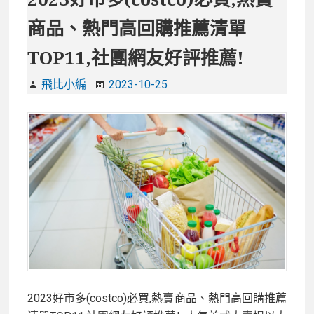
人
適
氣
商品、熱門高回購推薦清單
合
平
哪
TOP11,社團網友好評推薦!
價
些
款
人?
飛比小編
2023-10-25
直
冬
接
被
買
種
就
類
對
優
了!
缺
點
分
析
與
挑
2023好市多(costco)必買,熱賣商品、熱門高回購推薦
選