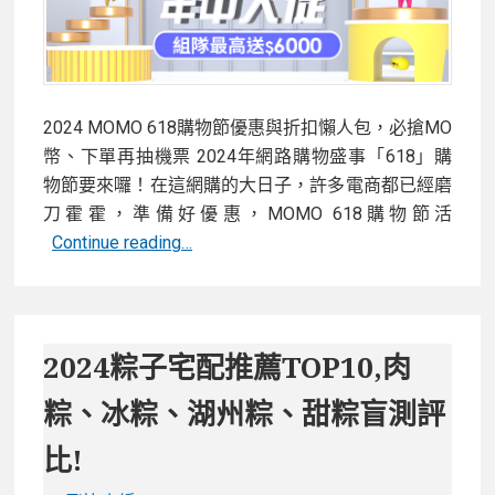
2024 MOMO 618購物節優惠與折扣懶人包，必搶MO
幣、下單再抽機票 2024年網路購物盛事「618」購
物節要來囉！在這網購的大日子，許多電商都已經磨
刀霍霍，準備好優惠，MOMO 618購物節活
2024
Continue reading…
MOMO
618
購
物
2024粽子宅配推薦TOP10,肉
節
粽、冰粽、湖州粽、甜粽盲測評
優
惠
比!
與