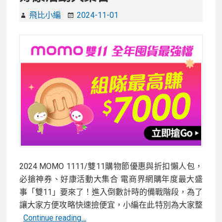
門
商
飛比小編
2024-11-01
品
買
什
麼?
iPhone
16
等
熱
銷
商
品
2024 MOMO 1111/雙11購物節優惠與折扣懶人包，
哪
必搶神券、好康活動大集合 電商界網購年度最大盛
裡
事「雙11」要來了！進入倒數計時的備戰階段，為了
買
讓大家方便攻略快速撿便宜，小編在此特別為大家整
最
2024
Continue reading…
划