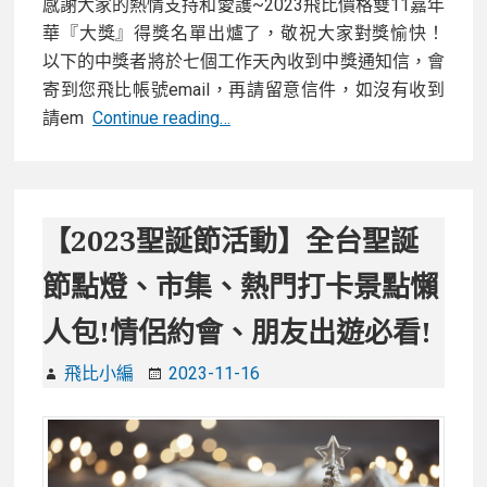
感謝大家的熱情支持和愛護~2023飛比價格雙11嘉年
推
華『大獎』得獎名單出爐了，敬祝大家對獎愉快！
薦,
以下的中獎者將於七個工作天內收到中獎通知信，會
暖
寄到您飛比帳號email，再請留意信件，如沒有收到
場、
飛
請em
Continue reading…
炒
比
熱
價
氣
格
氛
雙
【2023聖誕節活動】全台聖誕
必
11
節點燈、市集、熱門打卡景點懶
備!
嘉
年
人包!情侶約會、朋友出遊必看!
華-
抽
飛比小編
2023-11-16
獎
活
動
得