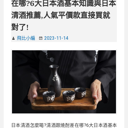
在哪?6大日本酒基本知識與日本
全
台
清酒推薦,人氣平價款直接買就
聖
對了!
誕
節
飛比小編
2023-11-14
點
燈、
市
集、
熱
門
打
卡
景
點
懶
人
日本清酒怎麼喝?清酒跟燒酎差在哪?6大日本酒基本