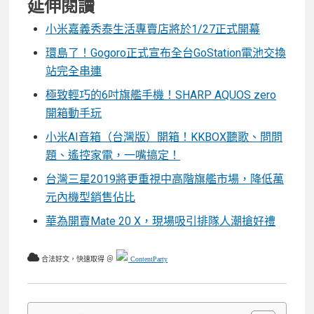
延伸閱讀
小米嘉義秀泰生活專賣店將於1/27正式開幕
環島了！Gogoro正式宣布全台GoStation電池交換
站完全串連
極致輕巧的6吋旗艦手機！SHARP AQUOS zero
開箱動手玩
小米AI音箱（台灣版）開箱！KKBOX聽歌、問問
題、遙控家電，一嘴搞定！
台灣三星2019將更重視中高階旗艦市場，降低萬
元內機型銷售佔比
華為開賣Mate 20 X，現場吸引排隊人潮搶好禮
合法好文，快速取得 ＠
ContentParty