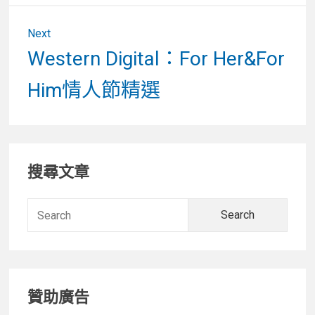
Next
Next
Western Digital：For Her&For
post:
Him情人節精選
Primary
搜尋文章
Sidebar
Searc
for:
贊助廣告