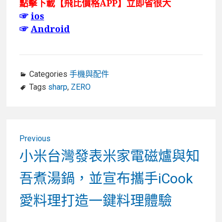
點擊下載【飛比價格APP】立即省很大
☞
ios
☞
Android
Categories
手機與配件
Tags
sharp
,
ZERO
文
Previous
章
Previous
小米台灣發表米家電磁爐與知
post:
導
吾煮湯鍋，並宣布攜手iCook
覽
愛料理打造一鍵料理體驗