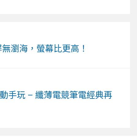
水滴屏無瀏海，螢幕比更高！
 15動手玩 – 纖薄電競筆電經典再