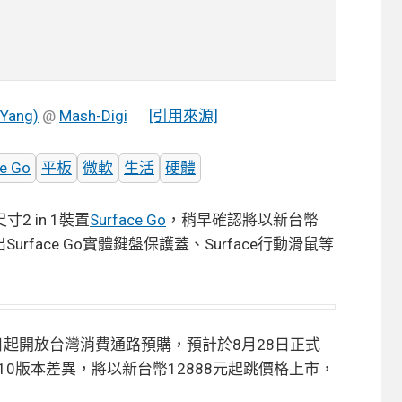
Yang)
@
Mash-Digi
[引用來源]
e Go
平板
微軟
生活
硬體
 in 1裝置
Surface Go
，稍早確認將以新台幣
rface Go實體鍵盤保護蓋、Surface行動滑鼠等
10日起開放台灣消費通路預購，預計於8月28日正式
 10版本差異，將以新台幣12888元起跳價格上市，