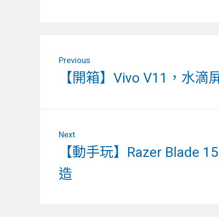
文
Previous
章
Previous
【開箱】Vivo V11，
導
post:
覽
Next
Next
【動手玩】Razer Blade
post:
造