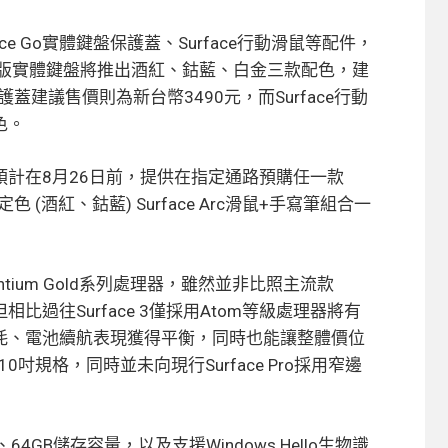
e Go實體鍵盤保護蓋、Surface行動滑鼠等配件，
ara特製版實體鍵盤將推出酒紅、鈷藍、白金三款配色，建
蓋建議售價則為新台幣3490元，而Surface行動
色。
微軟預計在8月26日前，提供在指定通路預購任一款
定色 (酒紅、鈷藍) Surface Arc滑鼠+手寫筆組合一
 Pentium Gold系列處理器，雖然並非比照主流款
處理器，但相比過往Surface 3僅採用Atom等級處理器將有
耗、電池續航表現獲得平衡，同時也能讓整體價位
吋規格，同時並未向現行Surface Pro採用窄邊
4GB儲存容量，以及支援Windows Hello生物識